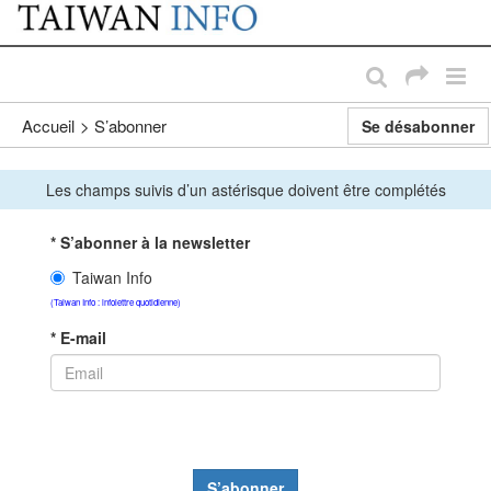
:::
Passer au contenu principal
:::
Accueil
>
S’abonner
Se désabonner
Les champs suivis d’un astérisque doivent être complétés
* S’abonner à la newsletter
Taiwan Info
(Taiwan Info : infolettre quotidienne)
* E-mail
S’abonner