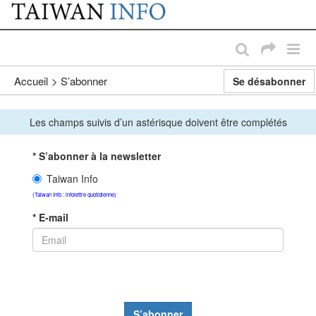
:::
Passer au contenu principal
:::
Accueil
>
S’abonner
Se désabonner
Les champs suivis d’un astérisque doivent être complétés
* S’abonner à la newsletter
Taiwan Info
(Taiwan Info : infolettre quotidienne)
* E-mail
S’abonner