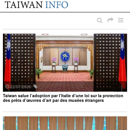
:::
Passer au contenu principal
:::
22/07/2026
Taiwan salue l’adoption par l’Italie d’une loi sur la protection
des prêts d’œuvres d’art par des musées étrangers