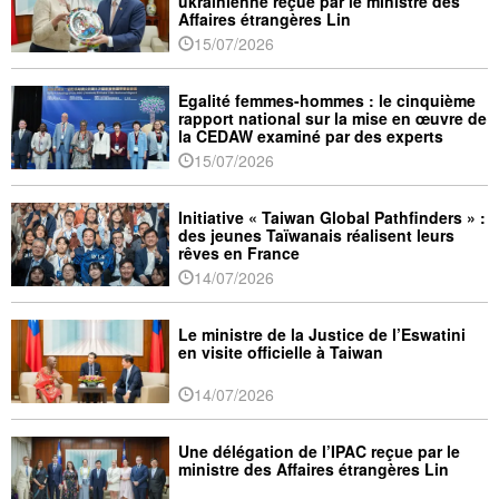
ukrainienne reçue par le ministre des
Affaires étrangères Lin
15/07/2026
Egalité femmes-hommes : le cinquième
rapport national sur la mise en œuvre de
la CEDAW examiné par des experts
internationaux
15/07/2026
Initiative « Taiwan Global Pathfinders » :
des jeunes Taïwanais réalisent leurs
rêves en France
14/07/2026
Le ministre de la Justice de l’Eswatini
en visite officielle à Taiwan
14/07/2026
Une délégation de l’IPAC reçue par le
ministre des Affaires étrangères Lin