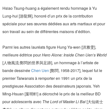
Hsiao Tsung-huang a également rendu hommage à Yu
Lung-hui [游龍輝], honoré d’un prix de la contribution
spéciale pour ses œuvres dédiées aux arts martiaux et pour
son travail au sein de différentes maisons d’édition.
Parmi les autres lauréats figure Hung Ya-wen [洪雅雯],
meilleure éditrice pour
Hero Alone: Inside Chen Uen’s World
[人物風流:鄭問的世界與足跡], un hommage à l’artiste de
bande dessinée
Chen Uen
[鄭問, 1958-2017], lequel fut le
premier Taiwanais à remporter en 1991 un prix de la
prestigieuse Association des dessinateurs japonais. Yeh
Ming-Hsuan [葉明軒] a décroché le prix de la meilleur BD
pour adolescents avec
The Lord of Master Li Bai
[大仙術士