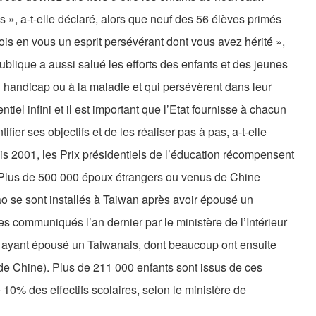
», a-t-elle déclaré, alors que neuf des 56 élèves primés
ois en vous un esprit persévérant dont vous avez hérité »,
publique a aussi salué les efforts des enfants et des jeunes
au handicap ou à la maladie et qui persévèrent dans leur
tiel infini et il est important que l’Etat fournisse à chacun
fier ses objectifs et de les réaliser pas à pas, a-t-elle
 2001, les Prix présidentiels de l’éducation récompensent
. Plus de 500 000 époux étrangers ou venus de Chine
 se sont installés à Taiwan après avoir épousé un
res communiqués l’an dernier par le ministère de l’Intérieur
s ayant épousé un Taiwanais, dont beaucoup ont ensuite
 de Chine). Plus de 211 000 enfants sont issus de ces
 10% des effectifs scolaires, selon le ministère de