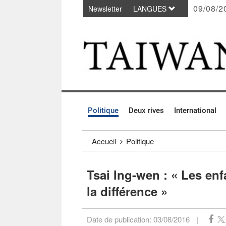
09/08/2
Newsletter
LANGUES
Passer au contenu principal
:::
Politique
Deux rives
International
:::
Accueil
Politique
Tsai Ing-wen : « Les en
la différence »
Date de publication:
03/08/2016
|