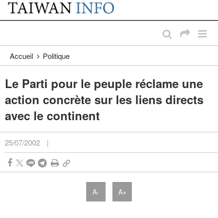
:::
Passer au contenu principal
:::
Accueil
Politique
Le Parti pour le peuple réclame une
action concrète sur les liens directs
avec le continent
25/07/2002
|
A-
A+