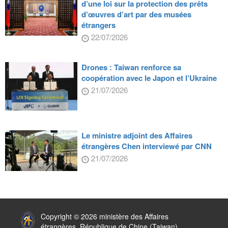
d’une loi sur la protection des prêts
d’œuvres d’art par des musées
étrangers
22/07/2026
Drones : Taiwan renforce sa
coopération avec le Japon et l’Ukraine
21/07/2026
Le ministre adjoint des Affaires
étrangères Chen interviewé par CNN
21/07/2026
:::
Copyright © 2026 ministère des Affaires
étrangères, République de Chine (Taiwan)