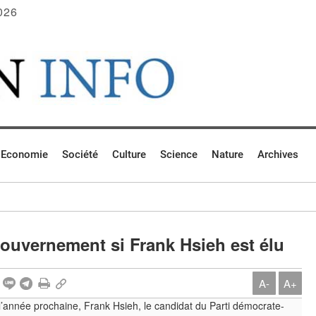
026
Economie
Société
Culture
Science
Nature
Archives
gouvernement si Frank Hsieh est élu
A-
A+