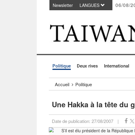
06/08/2
Newsletter
LANGUES
Passer au contenu principal
:::
Politique
Deux rives
International
:::
Accueil
Politique
Une Hakka à la tête du 
Date de publication:
27/08/2007
|