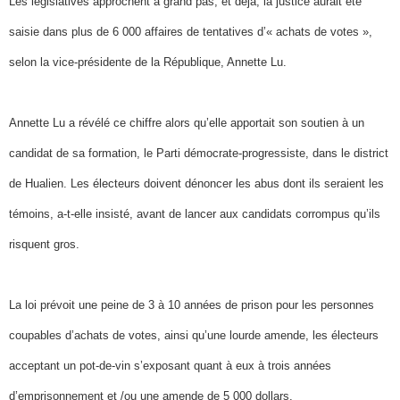
Les législatives approchent à grand pas, et déjà, la justice aurait été
saisie dans plus de 6 000 affaires de tentatives d’« achats de votes »,
selon la vice-présidente de la République, Annette Lu.
Annette Lu a révélé ce chiffre alors qu’elle apportait son soutien à un
candidat de sa formation, le Parti démocrate-progressiste, dans le district
de Hualien. Les électeurs doivent dénoncer les abus dont ils seraient les
témoins, a-t-elle insisté, avant de lancer aux candidats corrompus qu’ils
risquent gros.
La loi prévoit une peine de 3 à 10 années de prison pour les personnes
coupables d’achats de votes, ainsi qu’une lourde amende, les électeurs
acceptant un pot-de-vin s’exposant quant à eux à trois années
d’emprisonnement et /ou une amende de 5 000 dollars.