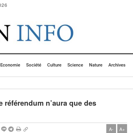
026
Economie
Société
Culture
Science
Nature
Archives
e référendum n’aura que des
A-
A+