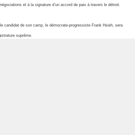
 négociations et à la signature d’un accord de paix à travers le détroit.
 le candidat de son camp, le démocrate-progressiste Frank Hsieh, sera
gistrature suprême.
 force politique rivale, il prédit à l’avenir sa « taiwanisation », ainsi
ti nationaliste taiwanais –
Taiwan Kuomintang
.
fficiel de la République de Chine (Taiwan)
Taiwan Info
Pl
t © 2026 ministère des Affaires étrangères, République de Chine (Tai