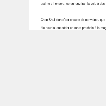
estime-t-il encore, ce qui ouvrirait la voie à des
Chen Shui-bian s’est ensuite dit convaincu que
élu pour lui succéder en mars prochain à la ma
Enfin, à propos du Kuomintang (KMT), la principale
que le changement de son nom pour celui de Par
:::
Un site o
Copyrigh