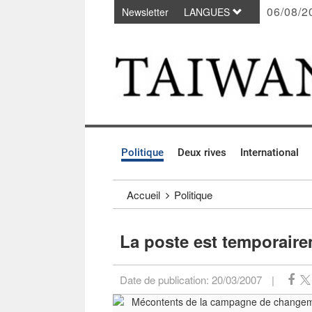
06/08/2
Newsletter
LANGUES
Passer au contenu principal
:::
Politique
Deux rives
International
:::
Accueil
Politique
La poste est temporair
Date de publication:
20/03/2007
|