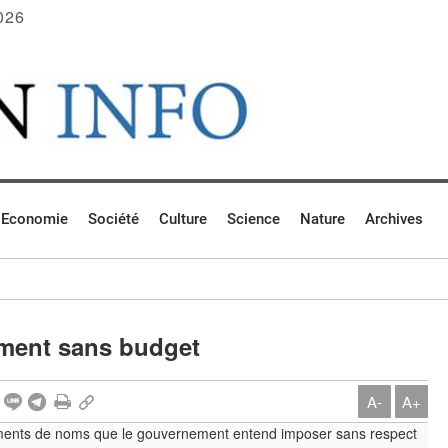
026
Economie
Société
Culture
Science
Nature
Archives
ement sans budget
A-
A+