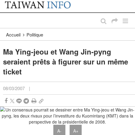
:::
Passer au contenu principal
:::
Accueil
Politique
Ma Ying-jeou et Wang Jin-pyng
seraient prêts à figurer sur un même
ticket
08/03/2007
|
A-
A+