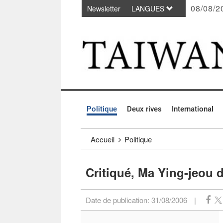
08/08/2
Newsletter
LANGUES
Passer au contenu principal
:::
Politique
Deux rives
International
:::
Accueil
Politique
Critiqué, Ma Ying-jeou 
Date de publication:
31/08/2006
|