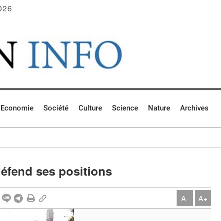
026
Economie
Société
Culture
Science
Nature
Archives
défend ses positions
A-
A+