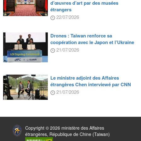
d’œuvres d’art par des musées
étrangers
22/07/2026
Drones : Taiwan renforce sa
coopération avec le Japon et l’Ukraine
21/07/2026
Le ministre adjoint des Affaires
étrangères Chen interviewé par CNN
21/07/2026
:::
Copyright © 2026 ministère des Affaires
étrangères, République de Chine (Taiwan)