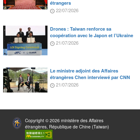
étrangers
22/07/2026
Drones : Taiwan renforce sa
coopération avec le Japon et l’Ukraine
21/07/2026
Le ministre adjoint des Affaires
étrangères Chen interviewé par CNN
21/07/2026
:::
Copyright © 2026 ministère des Affaires
étrangères, République de Chine (Taiwan)