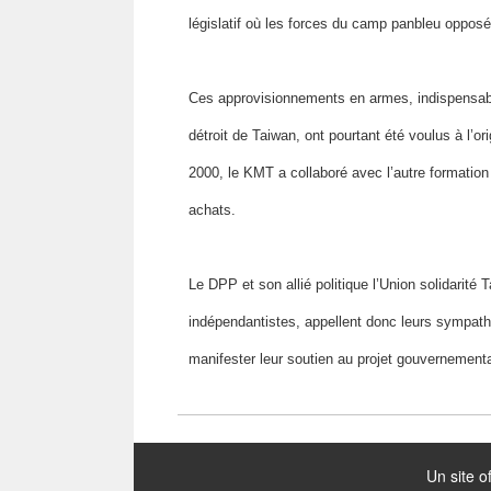
législatif où les forces du camp panbleu oppos
Ces approvisionnements en armes, indispensables
détroit de Taiwan, ont pourtant été voulus à l’o
2000, le KMT a collaboré avec l’autre formation
achats.
Le DPP et son allié politique l’Union solidarité
indépendantistes, appellent donc leurs sympath
manifester leur soutien au projet gouvernementa
:::
Un site o