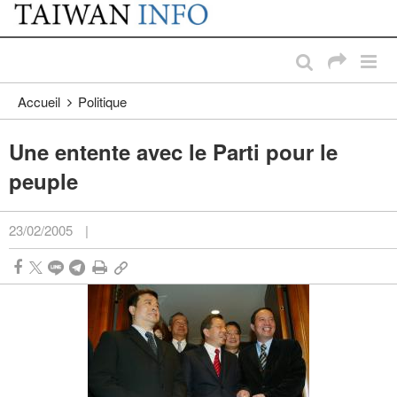
:::
Passer au contenu principal
:::
Accueil
Politique
Une entente avec le Parti pour le
peuple
23/02/2005
|