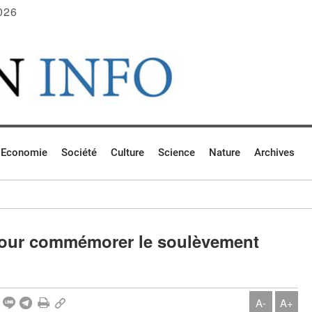
026
Economie
Société
Culture
Science
Nature
Archives
 pour commémorer le soulèvement
A-
A+