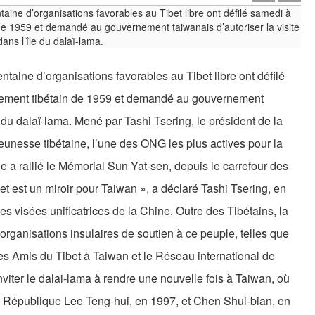
taine d’organisations favorables au Tibet libre ont défilé
ement tibétain de 1959 et demandé au gouvernement
le du dalaï-lama. Mené par Tashi Tsering, le président de la
unesse tibétaine, l’une des ONG les plus actives pour la
ge a rallié le Mémorial Sun Yat-sen, depuis le carrefour des
t est un miroir pour Taiwan », a déclaré Tashi Tsering, en
es visées unificatrices de la Chine. Outre des Tibétains, la
organisations insulaires de soutien à ce peuple, telles que
les Amis du Tibet à Taiwan et le Réseau international de
nviter le dalai-lama à rendre une nouvelle fois à Taiwan, où
 la République Lee Teng-hui, en 1997, et Chen Shui-bian, en