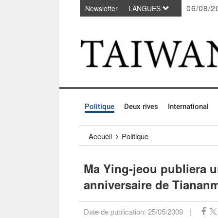
06/08/2
Newsletter
LANGUES
Passer au contenu principal
:::
Politique
Deux rives
International
:::
Accueil
Politique
Ma Ying-jeou publiera 
anniversaire de Tianan
Date de publication:
25/05/2009
|