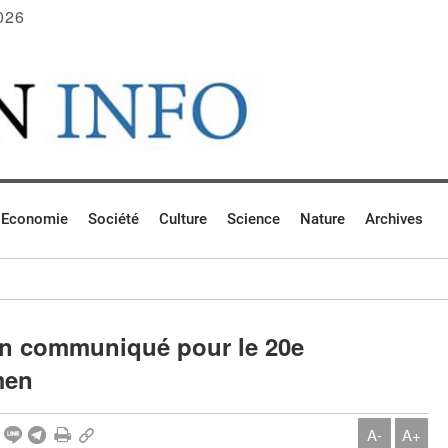
026
Economie
Société
Culture
Science
Nature
Archives
un communiqué pour le 20e
men
A-
A+