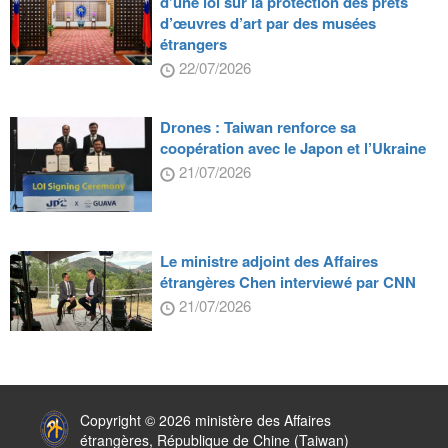
d’une loi sur la protection des prêts
d’œuvres d’art par des musées
étrangers
22/07/2026
Drones : Taiwan renforce sa
coopération avec le Japon et l’Ukraine
21/07/2026
Le ministre adjoint des Affaires
étrangères Chen interviewé par CNN
21/07/2026
:::
Copyright © 2026 ministère des Affaires
étrangères, République de Chine (Taiwan)