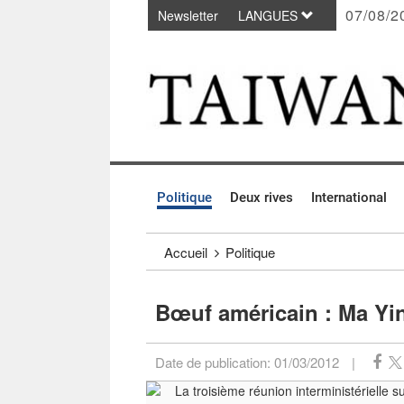
07/08/2
Newsletter
LANGUES
Passer au contenu principal
:::
Politique
Deux rives
International
:::
Accueil
Politique
Bœuf américain : Ma Yi
Date de publication:
01/03/2012
|