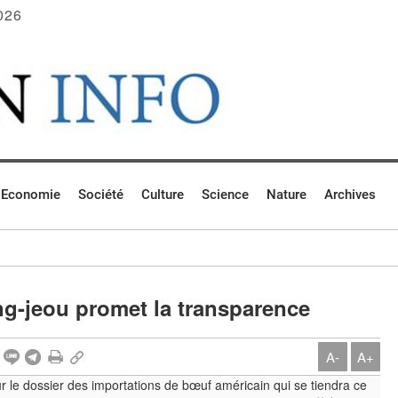
026
Economie
Société
Culture
Science
Nature
Archives
ng-jeou promet la transparence
A-
A+