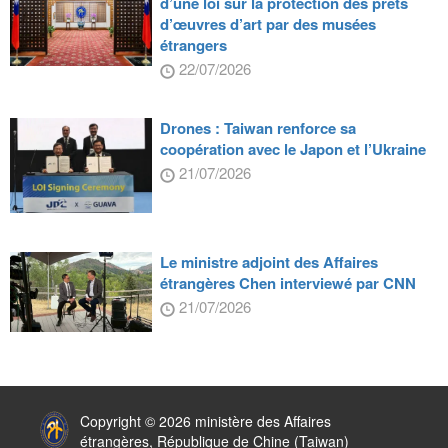
d’une loi sur la protection des prêts
d’œuvres d’art par des musées
étrangers
22/07/2026
Drones : Taiwan renforce sa
coopération avec le Japon et l’Ukraine
21/07/2026
Le ministre adjoint des Affaires
étrangères Chen interviewé par CNN
21/07/2026
:::
Copyright © 2026 ministère des Affaires
étrangères, République de Chine (Taiwan)