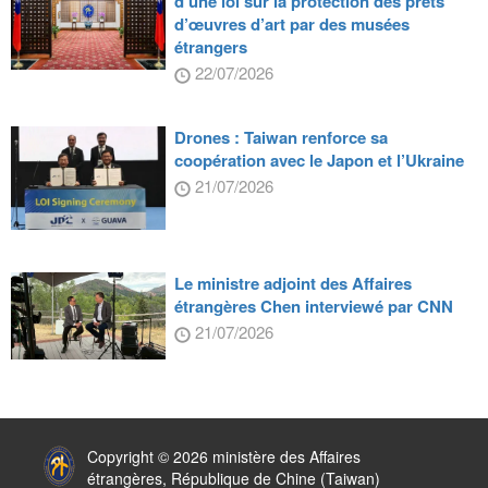
d’une loi sur la protection des prêts
d’œuvres d’art par des musées
étrangers
22/07/2026
Drones : Taiwan renforce sa
coopération avec le Japon et l’Ukraine
21/07/2026
Le ministre adjoint des Affaires
étrangères Chen interviewé par CNN
21/07/2026
:::
Copyright © 2026 ministère des Affaires
étrangères, République de Chine (Taiwan)