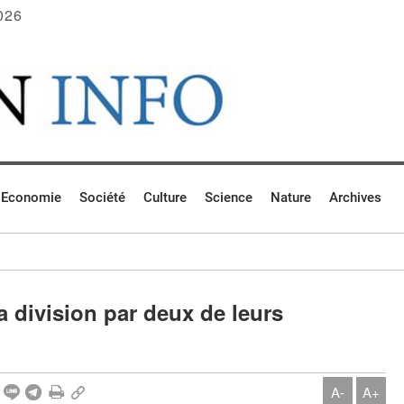
026
Economie
Société
Culture
Science
Nature
Archives
a division par deux de leurs
A-
A+