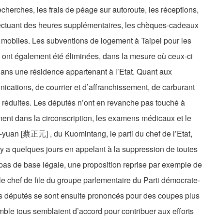
cherches, les frais de péage sur autoroute, les réceptions,
ffectuant des heures supplémentaires, les chèques-cadeaux
s mobiles. Les subventions de logement à Taipei pour les
 ont également été éliminées, dans la mesure où ceux-ci
ans une résidence appartenant à l’Etat. Quant aux
ications, de courrier et d’affranchissement, de carburant
té réduites. Les députés n’ont en revanche pas touché à
ement dans la circonscription, les examens médicaux et le
g-yuan [蔡正元] , du Kuomintang, le parti du chef de l’Etat,
 y a quelques jours en appelant à la suppression de toutes
pas de base légale, une proposition reprise par exemple de
r le chef de file du groupe parlementaire du Parti démocrate-
députés se sont ensuite prononcés pour des coupes plus
ble tous semblaient d’accord pour contribuer aux efforts