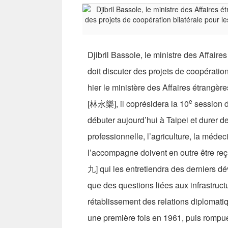
Djibril Bassole, le ministre des Affaire
doit discuter des projets de coopérati
hier le ministère des Affaires étrangèr
e
[林永樂], il coprésidera la 10
session d
débuter aujourd’hui à Taipei et durer d
professionnelle, l’agriculture, la médeci
l’accompagne doivent en outre être re
九] qui les entretiendra des derniers d
que des questions liées aux infrastruct
rétablissement des relations diplomati
une première fois en 1961, puis rompue