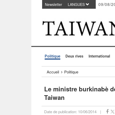
09/08/2
Newsletter
LANGUES
Passer au contenu principal
:::
Politique
Deux rives
International
:::
Accueil
Politique
Le ministre burkinabè de
Taiwan
Date de publication:
10/06/2014
|