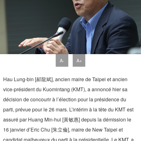
A-
A+
Hau Lung-bin [郝龍斌], ancien maire de Taipei et ancien
vice-président du Kuomintang (KMT), a annoncé hier sa
décision de concourir à l’élection pour la présidence du
parti, prévue pour le 26 mars. L’intérim à la tête du KMT est
assuré par Huang Min-hui [黃敏惠] depuis la démission le
16 janvier d’Eric Chu [朱立倫], maire de New Taipei et
candidat malheureux du parti à la présidentielle. Le KMT, a