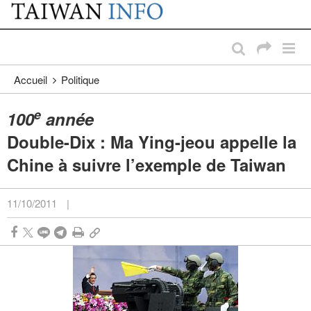
:::
Passer au contenu principal
:::
Accueil
Politique
e
100
année
Double-Dix : Ma Ying-jeou appelle la
Chine à suivre l’exemple de Taiwan
11/10/2011
|