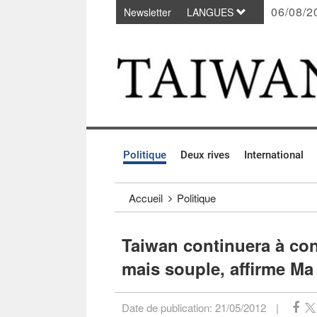
06/08/2
Newsletter
LANGUES
Passer au contenu principal
:::
Politique
Deux rives
International
:::
Accueil
Politique
Taiwan continuera à con
mais souple, affirme Ma
Date de publication:
21/05/2012
|