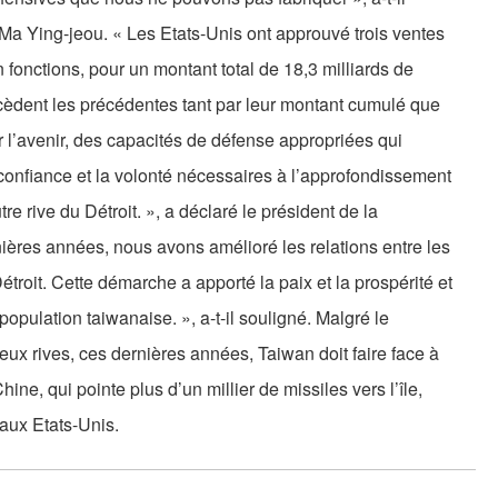
 Ma Ying-jeou. « Les Etats-Unis ont approuvé trois ventes
fonctions, pour un montant total de 18,3 milliards de
xcèdent les précédentes tant par leur montant cumulé que
r l’avenir, des capacités de défense appropriées qui
a confiance et la volonté nécessaires à l’approfondissement
tre rive du Détroit. », a déclaré le président de la
ères années, nous avons amélioré les relations entre les
Détroit. Cette démarche a apporté la paix et la prospérité et
population taiwanaise. », a-t-il souligné. Malgré le
eux rives, ces dernières années, Taiwan doit faire face à
ine, qui pointe plus d’un millier de missiles vers l’île,
aux Etats-Unis.