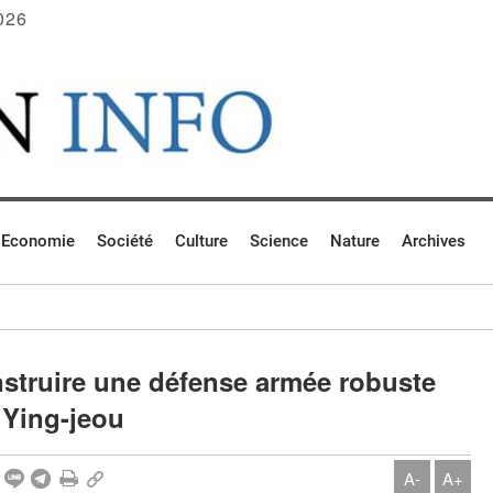
026
Economie
Société
Culture
Science
Nature
Archives
struire une défense armée robuste
 Ying-jeou
A-
A+