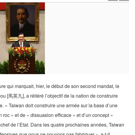
ure qui marquait, hier, le début de son second mandat, le
u [馬英九], a réitéré l’objectif de la nation de construire
. « Taiwan doit construire une armée sur la base d’une
roc » et de « dissuasion efficace » et d’un concept «
e chef de l’Etat. Dans les quatre prochaines années, Taiwan
fensives que nous ne pouvons pas fabriquer », a-t-il