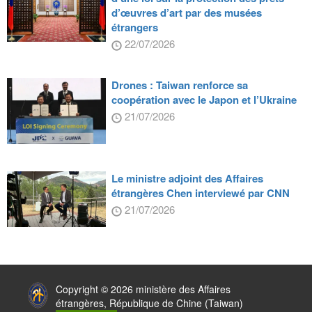
d’œuvres d’art par des musées
étrangers
22/07/2026
Drones : Taiwan renforce sa
coopération avec le Japon et l’Ukraine
21/07/2026
Le ministre adjoint des Affaires
étrangères Chen interviewé par CNN
21/07/2026
:::
Copyright © 2026 ministère des Affaires
étrangères, République de Chine (Taiwan)