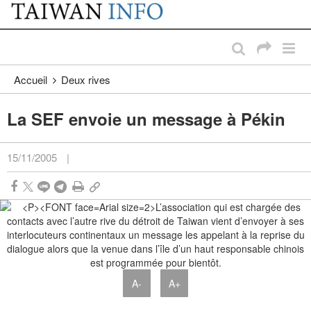
:::
Passer au contenu principal
:::
Accueil
Deux rives
La SEF envoie un message à Pékin
15/11/2005
|
A-
A+