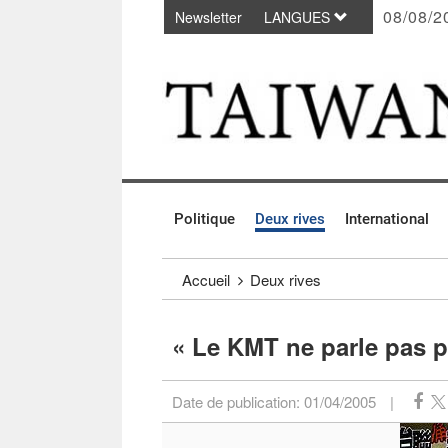
08/08/2
Newsletter
LANGUES
Passer au contenu principal
:::
Politique
Deux rives
International
:::
Accueil
Deux rives
« Le KMT ne parle pas 
Date de publication:
01/04/2005
|