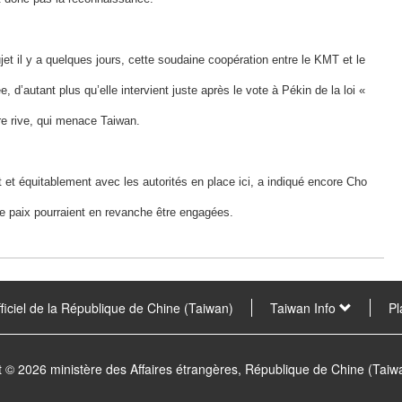
jet il y a quelques jours, cette soudaine coopération entre le KMT et le
, d’autant plus qu’elle intervient juste après le vote à Pékin de la loi «
tre rive, qui menace Taiwan.
t et équitablement avec les autorités en place ici, a indiqué encore Cho
 de paix pourraient en revanche être engagées.
fficiel de la République de Chine (Taiwan)
Taiwan Info
Pl
t © 2026 ministère des Affaires étrangères, République de Chine (Tai