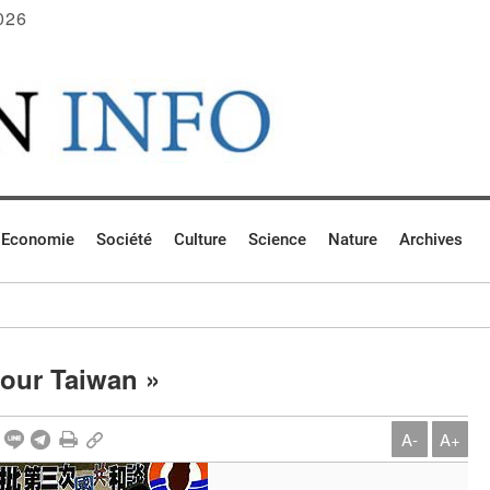
026
Economie
Société
Culture
Science
Nature
Archives
pour Taiwan »
A-
A+