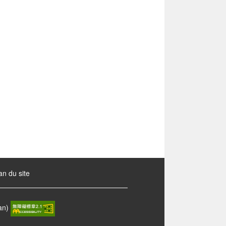
an du site
wan)