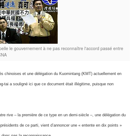
pelle le gouvernement à ne pas reconnaître l'accord passé entre
 CNA
tés chinoises et une délégation du Kuomintang (KMT) actuellement en
-tai a souligné ici que ce document était illégitime, puisque non
utre rive – la première de ce type en un demi-siècle –, une délégation du
résidents de ce parti, vient d’annoncer une « entente en dix points »
it donc pas la reconnaissance.