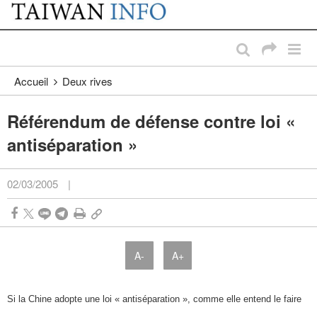
:::
Passer au contenu principal
:::
Accueil
Deux rives
Référendum de défense contre loi «
antiséparation »
02/03/2005
|
A-
A+
Si la Chine adopte une loi « antiséparation », comme elle entend le faire