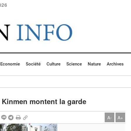
026
Economie
Société
Culture
Science
Nature
Archives
e Kinmen montent la garde
A-
A+