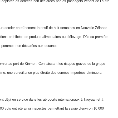
de dépister les denrées non déclarées par les passagers venant de l’autre
un dernier entraînement intensif de huit semaines en Nouvelle-Zélande.
tions prohibées de produits alimentaires ou d’élevage. Dès sa première
 de pommes non déclarées aux douanes.
rnier au port de Kinmen. Connaissant les risques graves de la grippe
hine, une surveillance plus étroite des denrées importées diminuera
ont déjà en service dans les aéroports internationaux à Taoyuan et à
0 vols ont été ainsi inspectés permettant la saisie d’environ 10 000