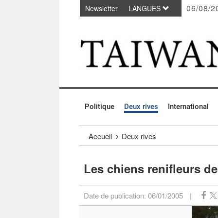
06/08/2
Newsletter
LANGUES
Passer au contenu principal
:::
Politique
Deux rives
International
:::
Accueil
Deux rives
Les chiens renifleurs d
Date de publication:
06/01/2005
|