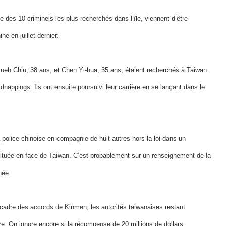
te des 10 criminels les plus recherchés dans l’île, viennent d’être
ne en juillet dernier.
sueh Chiu, 38 ans, et Chen Yi-hua, 35 ans, étaient recherchés à Taiwan
nappings. Ils ont ensuite poursuivi leur carrière en se lançant dans le
la police chinoise en compagnie de huit autres hors-la-loi dans un
située en face de Taiwan. C’est probablement sur un renseignement de la
née.
e cadre des accords de Kinmen, les autorités taiwanaises restant
ure. On ignore encore si la récompense de 20 millions de dollars