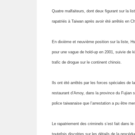
Quatre malfaiteurs, dont deux figurant sur la lis
rapatriés à Taiwan après avoir été arrêtés en Chi
En dixième et neuvième position sur la liste, H
pour une vague de hold-up en 2001, suivie de kid
trafic de drogue sur le continent chinois.
Ils ont été arrêtés par les forces spéciales de 
restaurant d’Amoy, dans la province du Fujian 
police taiwanaise que l’arrestation a pu être me
Le rapatriement des criminels s’est fait dans l
toutefois discrètes sur les détails de la procéd