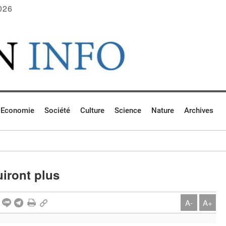
026
Economie
Société
Culture
Science
Nature
Archives
uiront plus
A-
A+