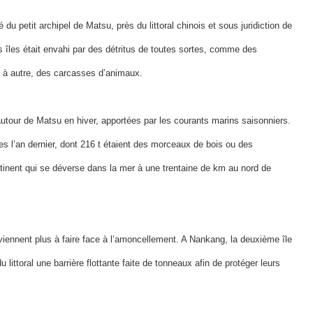
 du petit archipel de Matsu, près du littoral chinois et sous juridiction de
tes îles était envahi par des détritus de toutes sortes, comme des
s à autre, des carcasses d’animaux.
utour de Matsu en hiver, apportées par les courants marins saisonniers.
s l’an dernier, dont 216 t étaient des morceaux de bois ou des
ntinent qui se déverse dans la mer à une trentaine de km au nord de
viennent plus à faire face à l’amoncellement. A Nankang, la deuxième île
 littoral une barrière flottante faite de tonneaux afin de protéger leurs