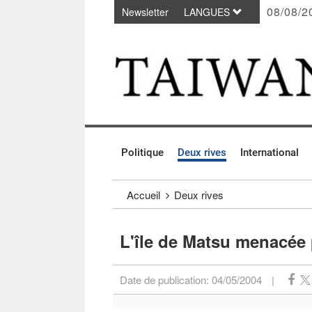
08/08/2
Newsletter
LANGUES
Passer au contenu principal
:::
Politique
Deux rives
International
:::
Accueil
Deux rives
L'île de Matsu menacée 
Date de publication:
04/05/2004
|