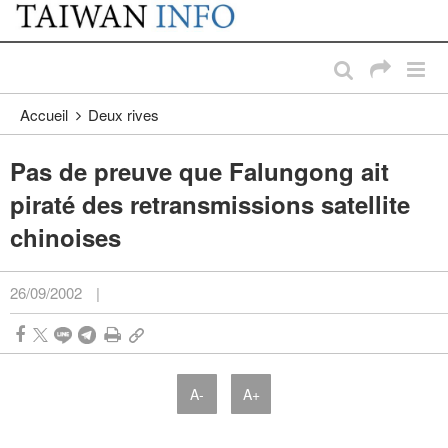
:::
Passer au contenu principal
:::
Accueil
Deux rives
Pas de preuve que Falungong ait
piraté des retransmissions satellite
chinoises
26/09/2002
|
A-
A+