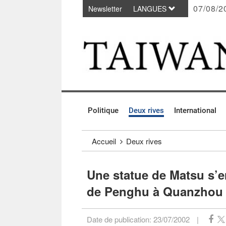
07/08/2
Newsletter
LANGUES
Passer au contenu principal
:::
Politique
Deux rives
International
:::
Accueil
Deux rives
Une statue de Matsu s’e
de Penghu à Quanzhou
Date de publication:
23/07/2002
|