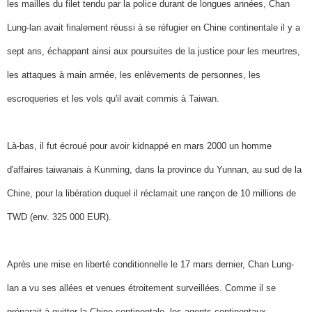
les mailles du filet tendu par la police durant de longues années, Chan
Lung-lan avait finalement réussi à se réfugier en Chine continentale il y a
sept ans, échappant ainsi aux poursuites de la justice pour les meurtres,
les attaques à main armée, les enlèvements de personnes, les
escroqueries et les vols qu'il avait commis à Taiwan.
Là-bas, il fut écroué pour avoir kidnappé en mars 2000 un homme
d'affaires taiwanais à Kunming, dans la province du Yunnan, au sud de la
Chine, pour la libération duquel il réclamait une rançon de 10 millions de
TWD (env. 325 000 EUR).
Après une mise en liberté conditionnelle le 17 mars dernier, Chan Lung-
lan a vu ses allées et venues étroitement surveillées. Comme il se
préparait à quitter la Chine continentale, les agents continentaux