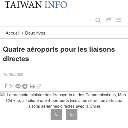
:::
Passer au contenu principal
:::
Accueil
Deux rives
Quatre aéroports pour les liaisons
directes
15/05/2008
|
A-
A+