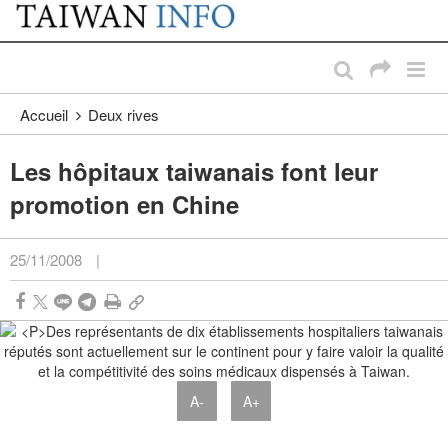
:::
Passer au contenu principal
:::
Accueil
Deux rives
Les hôpitaux taiwanais font leur
promotion en Chine
25/11/2008
|
A-
A+