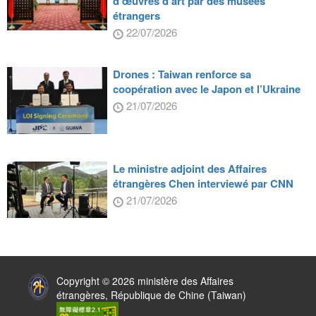
d’œuvres d’art par des musées
étrangers
22/07/2026
Drones : Taiwan renforce sa
coopération avec le Japon et l’Ukraine
21/07/2026
Le ministre adjoint des Affaires
étrangères Chen interviewé par CNN
21/07/2026
:::
Copyright © 2026 ministère des Affaires
étrangères, République de Chine (Taiwan)