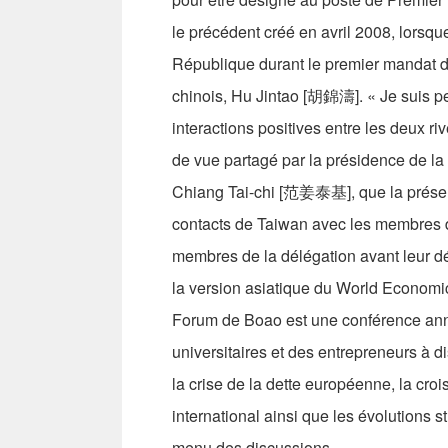
le précédent créé en avril 2008, lorsq
République durant le premier mandat d
chinois, Hu Jintao [胡錦濤]. « Je suis pe
interactions positives entre les deux r
de vue partagé par la présidence de la
Chiang Tai-chi [范姜泰基], que la présenc
contacts de Taiwan avec les membres d
membres de la délégation avant leur dé
la version asiatique du World Economi
Forum de Boao est une conférence annu
universitaires et des entrepreneurs à 
la crise de la dette européenne, la cro
international ainsi que les évolutions 
menu des discussions.