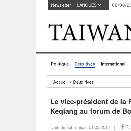
08/08/2
Newsletter
LANGUES
Passer au contenu principal
:::
Politique
Deux rives
International
:::
Accueil
Deux rives
Le vice-président de la 
Keqiang au forum de B
Date de publication:
01/03/2012
|