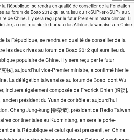
 la République, se rendra en qualité de conseiller de la
 les deux rives au forum de Boao 2012 qui aura lieu du
ublique populaire de Chine. Il y sera reçu par le futur
李克強], aujourd’hui vice-Premier ministre, a confirmé hier le
ine. La délégation taiwanaise au forum de Boao, dont Wu
ller, incluera également composée de Fredrick Chien [錢復],
, ancien président du Yuan de contrôle et aujourd’hui
ation. Chang Jung-kung [張榮恭], président de Radio Taiwan
ffaires continentales au Kuomintang, en sera le porte-
dent de la République et celui qui est pressenti, en Chine,
inistre de la république populaire de Chine, s’inscrit dans