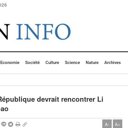
026
Economie
Société
Culture
Science
Nature
Archives
République devrait rencontrer Li
oao
A-
A+