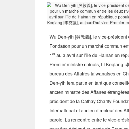
Wu Den-yih [吳敦義], le vice-président de
Fondation pour un marché commun entre
er
1
au 3 avril sur l’île de Hainan en rép
Premier ministre chinois, Li Keqiang [
bureau des Affaires taiwanaises en Ch
Den-yih fera partie en tant que consei
ancien ministre des Affaires étrangères
président de la Cathay Charity Found
International et ancien directeur des A
parole. La rencontre entre le vice-prési
pour être désigné au poste de Premier m