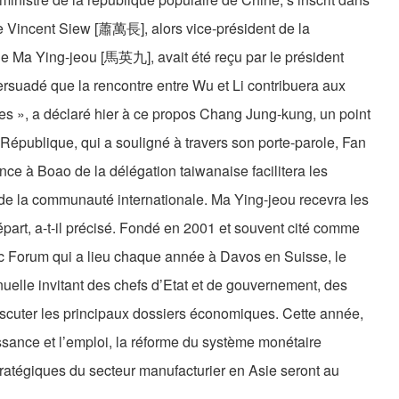
ue Vincent Siew [蕭萬長], alors vice-président de la
e Ma Ying-jeou [馬英九], avait été reçu par le président
rsuadé que la rencontre entre Wu et Li contribuera aux
ives », a déclaré hier à ce propos Chang Jung-kung, un point
 République, qui a souligné à travers son porte-parole, Fan
e à Boao de la délégation taiwanaise facilitera les
e la communauté internationale. Ma Ying-jeou recevra les
part, a-t-il précisé. Fondé en 2001 et souvent cité comme
c Forum qui a lieu chaque année à Davos en Suisse, le
elle invitant des chefs d’Etat et de gouvernement, des
discuter les principaux dossiers économiques. Cette année,
issance et l’emploi, la réforme du système monétaire
stratégiques du secteur manufacturier en Asie seront au