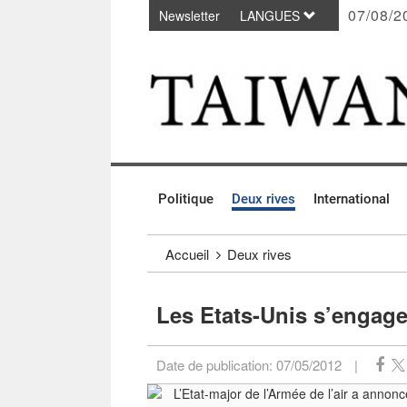
07/08/2
Newsletter
LANGUES
Passer au contenu principal
:::
Politique
Deux rives
International
:::
Accueil
Deux rives
Les Etats-Unis s’engage
Date de publication:
07/05/2012
|