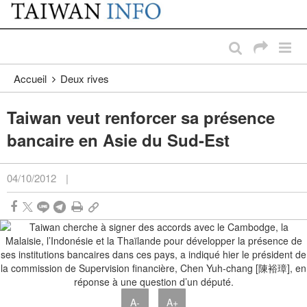
:::
Passer au contenu principal
:::
Accueil
Deux rives
Taiwan veut renforcer sa présence
bancaire en Asie du Sud-Est
04/10/2012
|
A-
A+