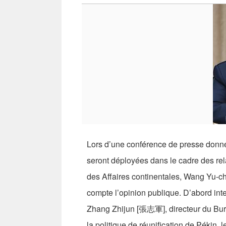
Lors d’une conférence de presse donnée h
seront déployées dans le cadre des rela
des Affaires continentales, Wang Yu-ch
compte l’opinion publique. D’abord int
Zhang Zhijun [張志軍], directeur du Bure
la politique de réunification de Pékin, 