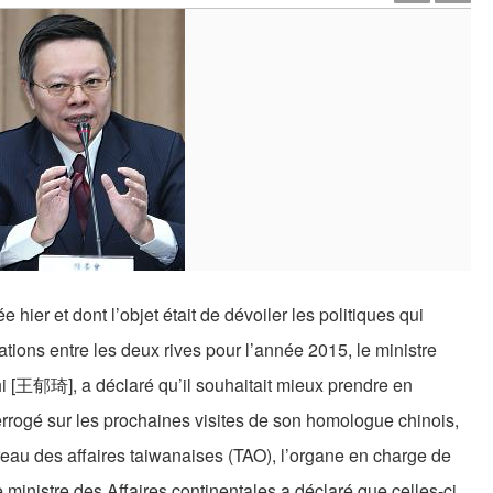
ier et dont l’objet était de dévoiler les politiques qui
tions entre les deux rives pour l’année 2015, le ministre
i [王郁琦], a déclaré qu’il souhaitait mieux prendre en
errogé sur les prochaines visites de son homologue chinois,
au des affaires taiwanaises (TAO), l’organe en charge de
le ministre des Affaires continentales a déclaré que celles-ci