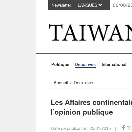
06/08/2
Newsletter
LANGUES
Passer au contenu principal
:::
Politique
Deux rives
International
:::
Accueil
Deux rives
Les Affaires continenta
l’opinion publique
Date de publication:
23/01/2015
|