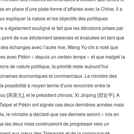
ise en place d’une plate-forme d’affaires avec la Chine. Il a
ux expliquer la nature et les objectifs des politiques
e a également souligné le fait que les décisions prises par
 point de vue strictement taiwanais et évaluées en tant que
e des échanges avec l’autre rive, Wang Yu-chi a noté que
es avec Pékin « depuis un certain temps » et que malgré la
ns de nature politique, la priorité reste aujourd’hui
 domaines économiques et commerciaux. Le ministre des
 la possibilité à moyen terme d’une rencontre entre le
eou [馬英九], et le président chinois, Xi Jinping [習近平]. A
aipei et Pékin ont signés ces deux dernières années mais
és, le ministre a déclaré que ces derniers seront « mis en
que les deux rives continueront de progresser vers un
ément aux vœux des Taiwanais et de la communauté