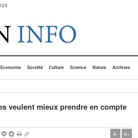
026
Economie
Société
Culture
Science
Nature
Archives
les veulent mieux prendre en compte
A-
A+