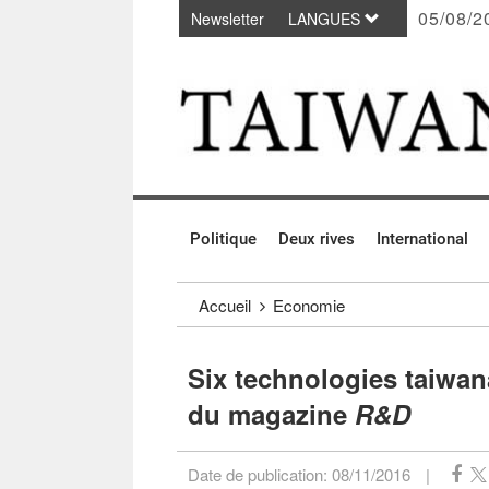
05/08/2
Newsletter
LANGUES
Passer au contenu principal
:::
Politique
Deux rives
International
:::
Accueil
Economie
Six technologies taiwan
du magazine
R&D
Date de publication:
08/11/2016
|