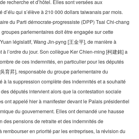
 de recherche et d’hôtel. Elles sont versées aux
 d’élu qui s’élève à 210 000 dollars taiwanais par mois.
taire du Parti démocrate-progressiste (DPP) Tsai Chi-chang
 groupes parlementaires doit être engagée sur cette
du Yuan législatif, Wang Jin-pyng [王金平], de manière à
ent à l’ordre du jour. Son collègue Ker Chien-ming [柯建銘] a
n nombre de ces indemnités, en particulier pour les députés
g [吳育昇], responsable du groupe parlementaire du
é à la suppression complète des indemnités et a souhaité
des députés intervient alors que la contestation sociale
s ont appelé hier à manifester devant le Palais présidentiel
onomique du gouvernement. Elles ont demandé une hausse
n des pensions de retraite et des indemnités de
 rembourser en priorité par les entreprises, la révision du