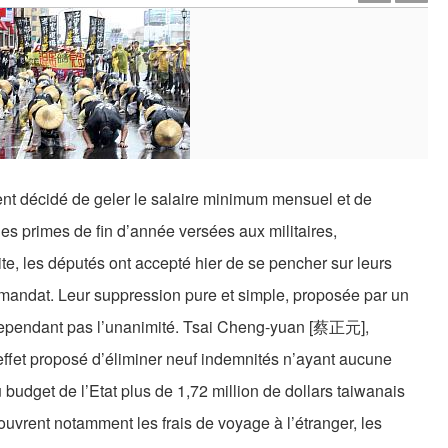
t décidé de geler le salaire minimum mensuel et de
les primes de fin d’année versées aux militaires,
ite, les députés ont accepté hier de se pencher sur leurs
 mandat. Leur suppression pure et simple, proposée par un
cependant pas l’unanimité. Tsai Cheng-yuan [蔡正元],
effet proposé d’éliminer neuf indemnités n’ayant aucune
budget de l’Etat plus de 1,72 million de dollars taiwanais
uvrent notamment les frais de voyage à l’étranger, les