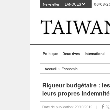
06/08/2
Newsletter
LANGUES
Passer au contenu principal
:::
Politique
Deux rives
International
:::
Accueil
Economie
Rigueur budgétaire : le
leurs propres indemnité
Date de publication:
29/10/2012
|