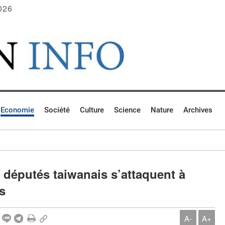
026
Economie
Société
Culture
Science
Nature
Archives
s députés taiwanais s’attaquent à
s
A-
A+