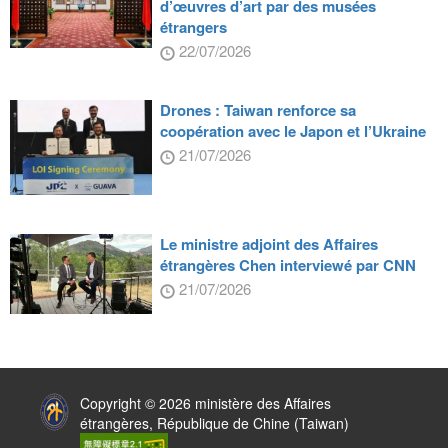
d’œuvres d’art par des musées
étrangers
22/07/2026
Drones : Taiwan renforce sa
coopération avec le Japon et l’Ukraine
21/07/2026
Le ministre adjoint des Affaires
étrangères Chen interviewé par CNN
21/07/2026
:::
Copyright © 2026 ministère des Affaires
étrangères, République de Chine (Taiwan)