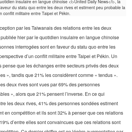
ception par les Taiwanais des relations entre les deux
 publiée hier par le quotidien insulaire en langue chinoise
rsonnes interrogées sont en faveur du statu quo entre les
erspective d’un conflit militaire entre Taipei et Pékin. Un
s pense que les échanges entre secteurs privés des deux
bles », tandis que 21% les considèrent comme « tendus ».
 des deux rives sont vues par 69% des personnes
ables », alors que 21% pensent l’inverse. En ce qui
tre les deux rives, 41% des personnes sondées estiment
nt en compétition et ils sont 32% à penser que ces relations
19% d’entre elles sont convaincues que ces relations sont
mpétition. Ce dernier chiffre est en légère augmentation par