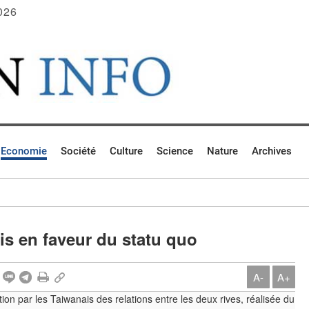
026
Economie
Société
Culture
Science
Nature
Archives
is en faveur du statu quo
A-
A+