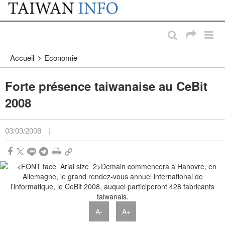
:::
Passer au contenu principal
:::
Accueil
Economie
Forte présence taiwanaise au CeBit
2008
03/03/2008
|
A-
A+